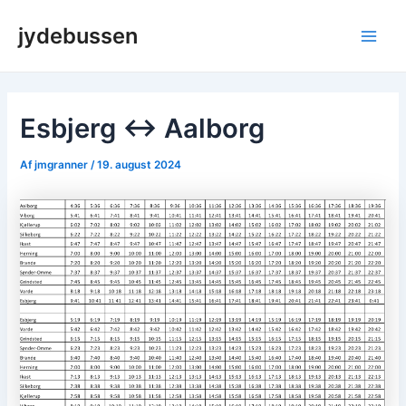
Gå
jydebussen
til
Main
indholdet
Men
Esbjerg ↔ Aalborg
Af
jmgranner
/
19. august 2024